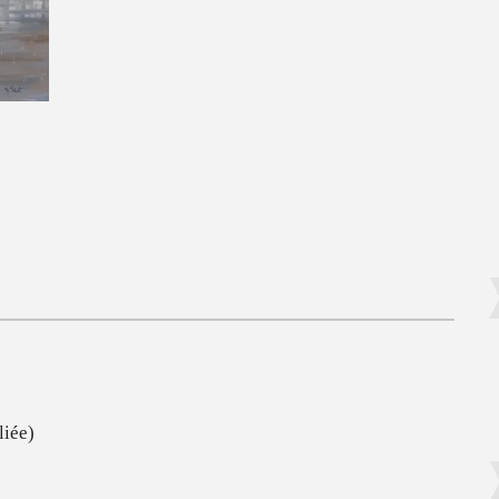
liée)