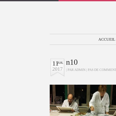
ACCUEIL
n10
11
JUIL
2017
| PAR ADMIN |
PAS DE COMMEN