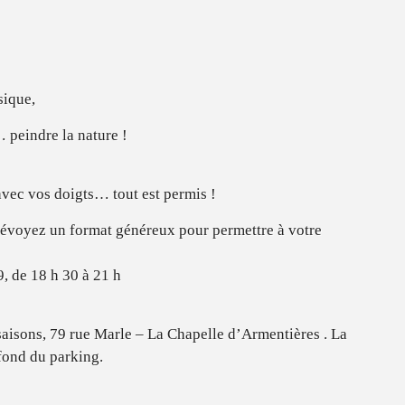
sique,
… peindre la nature !
avec vos doigts… tout est permis !
prévoyez un format généreux pour permettre à votre
, de 18 h 30 à 21 h
 saisons, 79 rue Marle – La Chapelle d’Armentières . La
 fond du parking.