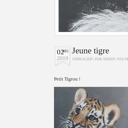
Jeune tigre
02
DÉC
2019
ANIMALIER
| PAR ADMIN |
PAS 
Petit Tigrou !